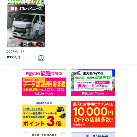
こ
の
2026 Vol.22
雑
この
配信
0330
誌
号の
を
詳細
読
む