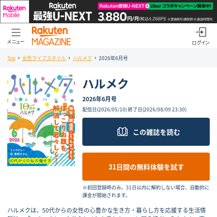
メニュー
ログイン
Top
女性ライフスタイル
ハルメク
2026年6月号
ハルメク
2026年6月号
配信日(
2026/05/10
) 終了日(
2026/08/09 23:30
)
この雑誌を読む
31日間の無料体験を試す
※初回登録時のみ。31日以内に解約しない場合、自動的に
課金が開始されます。
ハルメクは、50代からの女性の心豊かな生き方・暮らし方を応援する生活情