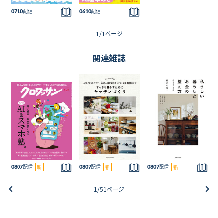
雑
雑
配信
雑誌
配信
雑誌
0710
0610
誌
誌
詳細
詳細
を
を
読
1/1ページ
読
む
む
関連雑誌
こ
こ
こ
の
の
の
雑
雑
雑
配信
雑誌
配信
雑誌
配信
雑誌
0807
新
0807
新
0807
新
誌
誌
誌
詳細
詳細
詳細
を
を
を
読
1/51ページ
読
読
む
む
む