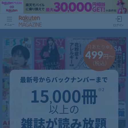
メニュー
ログイン
月あたり
※1
499
円～
（税込）
最新号からバックナンバーまで
15
000冊
※2
,
以上の
雑誌が読み放題