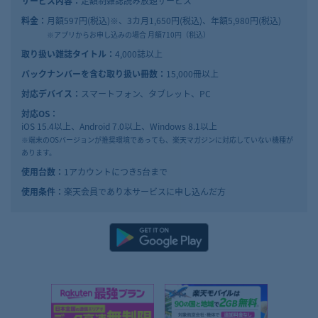
サービス内容：
定額制雑誌読み放題サービス
料金：
月額597円(税込)※、3カ月1,650円(税込)、年額5,980円(税込)
※アプリからお申し込みの場合 月額710円（税込）
取り扱い雑誌タイトル：
4,000誌以上
バックナンバーを含む取り扱い冊数：
15,000冊以上
対応デバイス：
スマートフォン、タブレット、PC
対応OS：
iOS 15.4以上、Android 7.0以上、Windows 8.1以上
※端末のOSバージョンが推奨環境であっても、
楽天マガジンに対応していない機種が
あります。
使用台数：
1アカウントにつき5台まで
使用条件：
楽天会員であり本サービスに申し込んだ方