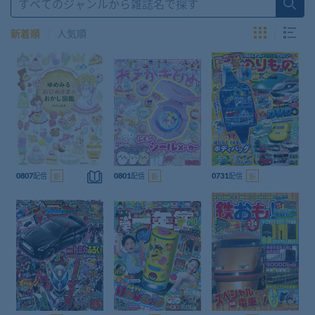
新着順
人気順
こ
こ
の
の
こ
雑
雑
の
バッ
誌
バッ
誌
バッ
雑
配信
クナ
配信
は
クナ
配信
は
クナ
0807
新
0801
新
0731
新
誌
ンバ
読
ンバ
読
ンバ
を
ー
め
ー
め
ー
読
ま
ま
む
せ
せ
ん
ん
こ
こ
こ
の
の
の
バッ
バッ
バッ
雑
雑
雑