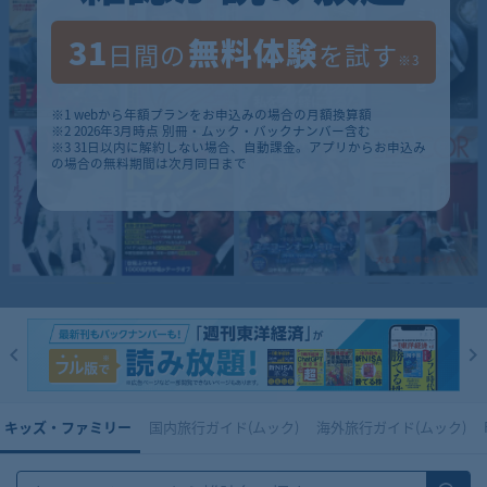
31
無料体験
日間の
を試す
※3
※1 webから年額プランをお申込みの場合の月額換算額
※2 2026年3月時点 別冊・ムック・バックナンバー含む
※3 31日以内に解約しない場合、自動課金。アプリからお申込み
の場合の無料期間は次月同日まで
キッズ・ファミリー
国内旅行ガイド(ムック)
海外旅行ガイド(ムック)