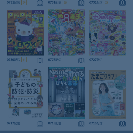
配信
クナ
配信
クナ
配信
クナ
0731
新
0731
新
0731
新
誌
誌
誌
ンバ
ンバ
ンバ
を
を
を
ー
ー
ー
読
読
読
む
む
む
こ
の
こ
こ
雑
の
の
バッ
バッ
誌
バッ
雑
雑
配信
クナ
配信
クナ
配信
は
クナ
0730
新
0727
0727
誌
誌
ンバ
ンバ
読
ンバ
を
を
ー
ー
め
ー
読
読
ま
む
む
せ
ん
こ
こ
こ
の
の
の
バッ
バッ
バッ
雑
雑
雑
配信
クナ
配信
クナ
配信
クナ
0717
0715
0715
誌
誌
誌
ンバ
ンバ
ンバ
を
を
を