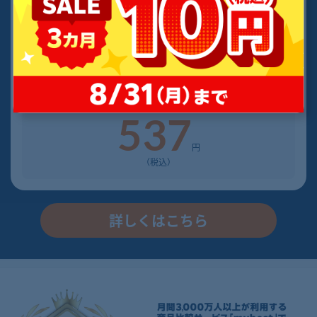
1,485
円
（税込）／3カ月
月額
プラン
537
円
（税込）
詳しくはこちら