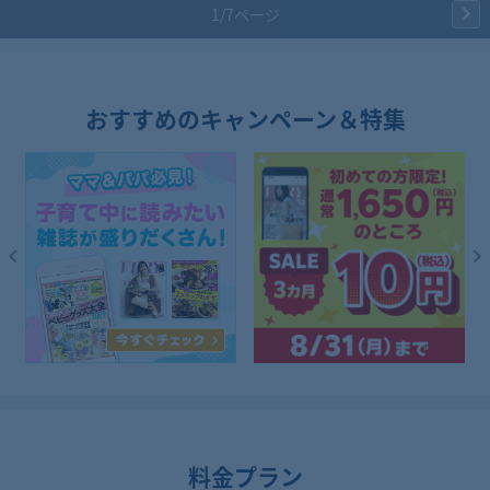
ー
ー
ー
1/7ページ
読
読
読
む
む
む
おすすめのキャンペーン＆特集
料金プラン