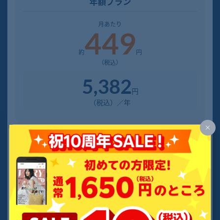
年額
プラン
月あたり
449
約
円
（税込）
5,382
円
（税込）／年
3カ月
プラン
月あたり
495
約
円
（税込）